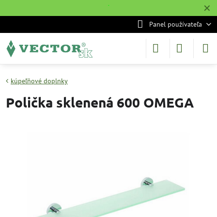
✕
˙
Panel používateľa
kúpeľňové doplnky
Polička sklenená 600 OMEGA