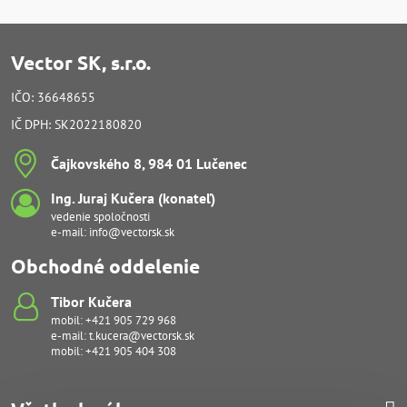
Vector SK, s.r.o.
IČO: 36648655
IČ DPH: SK2022180820
Čajkovského 8, 984 01 Lučenec
Ing​. Juraj Kučera (konateľ)
vedenie spoločnosti
e-mail:
info@vectorsk.sk
Obchodné oddelenie
Tibor Kučera
mobil:
+421 905 729 968
e-mail:
t.kucera@vectorsk.sk
mobil:
+421 905 404 308