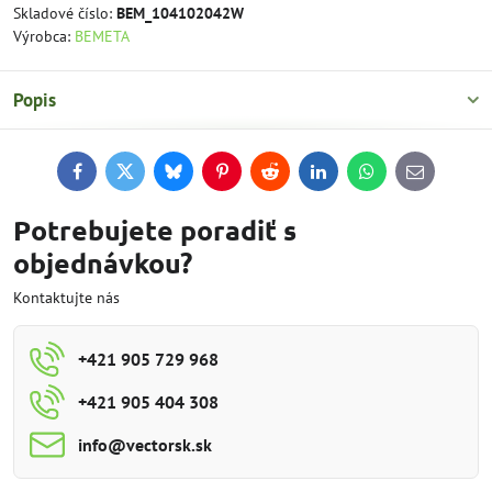
Skladové číslo:
BEM_104102042W
Výrobca:
BEMETA
Popis
Facebook
Twitter
Bluesky
Pinterest
Reddit
LinkedIn
WhatsApp
E-
mail
Potrebujete poradiť s
objednávkou?
Kontaktujte nás
+421 905 729 968
+421 905 404 308
info​@vectorsk​.sk