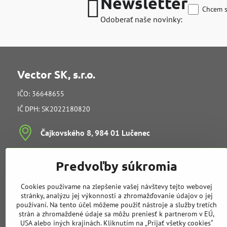
Newsletter
Chcem s
Odoberať naše novinky:
Vector SK, s.r.o.
IČO: 36648655
IČ DPH: SK2022180820
Čajkovského 8, 984 01 Lučenec
Ing​. Juraj Kučera (konateľ)
Predvoľby súkromia
vedenie spoločnosti
e-mail:
info@vectorsk.sk
Cookies používame na zlepšenie vašej návštevy tejto webovej
Obchodné oddelenie
stránky, analýzu jej výkonnosti a zhromažďovanie údajov o jej
používaní. Na tento účel môžeme použiť nástroje a služby tretích
strán a zhromaždené údaje sa môžu preniesť k partnerom v EÚ,
Tibor Kučera
USA alebo iných krajinách. Kliknutím na „Prijať všetky cookies“