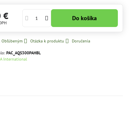
0 €
Do košíka
 DPH
 k Obľúbeným
Otázka k produktu
Doručenia
slo:
PAC_AQS300PAHBL
A International