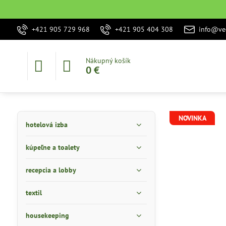
+421 905 729 968
+421 905 404 308
info@vec
Nákupný košík
0 €
NOVINKA
hotelová izba
kúpeľne a toalety
recepcia a lobby
textil
housekeeping