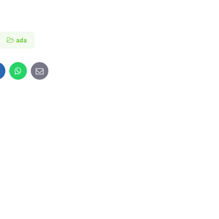
ada
inkedIn
WhatsApp
E-
mail