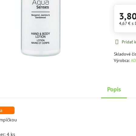
3,8
4,67 €
s
Pridať
Skladové čí
Výrobca:
AD
Popis
umpičkou
er: 4 ks