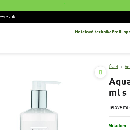
˙
torsk.sk
Hotelová technika
Profil sp
Úvod
ho
Aqua
ml s
Telové ml
Skladom