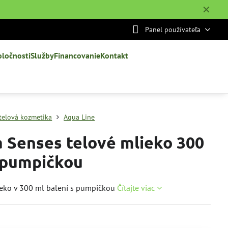
✕
Panel používateľa
oločnosti
Služby
Financovanie
Kontakt
telová kozmetika
Aqua Line
 Senses telové mlieko 300
 pumpičkou
ieko v 300 ml balení s pumpičkou
Čítajte viac