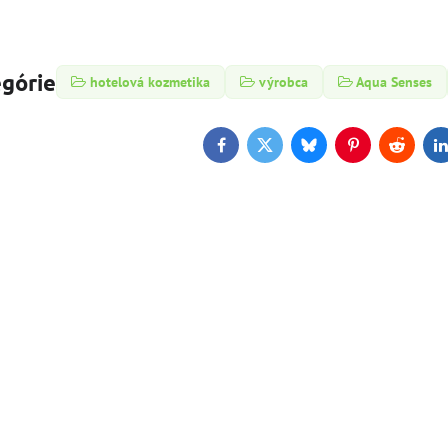
egórie
hotelová kozmetika
výrobca
Aqua Senses
Facebook
Twitter
Bluesky
Pinterest
Reddit
L