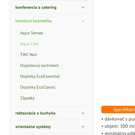
konferencia a catering
hotelová kozmetika
Aqua Senses
Aqua Line
TWC Noir
Doplnkový sortiment
Doplnky EcoEssential
Doplnky EcoClassic
Zápalky
reštaurácia a kuchyňa
• dávkovač s p
• objem: 300 ml
orientačné systémy
• minimálny odb