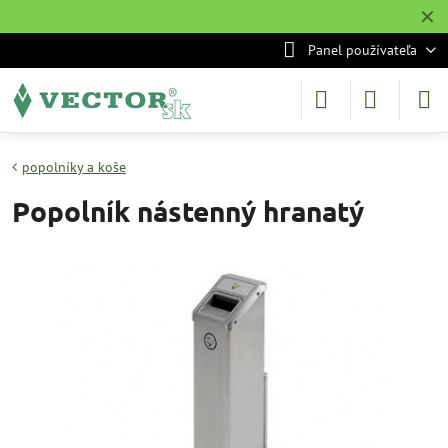
✕
˙
Panel používateľa
popolníky a koše
Popolník nástenný hranatý