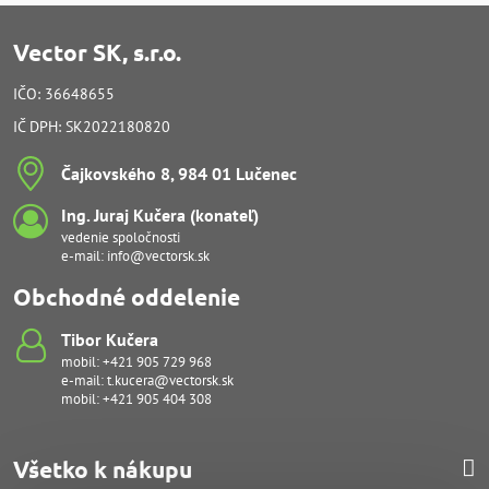
Vector SK, s.r.o.
IČO: 36648655
IČ DPH: SK2022180820
Čajkovského 8, 984 01 Lučenec
Ing​. Juraj Kučera (konateľ)
vedenie spoločnosti
e-mail:
info@vectorsk.sk
Obchodné oddelenie
Tibor Kučera
mobil:
+421 905 729 968
e-mail:
t.kucera@vectorsk.sk
mobil:
+421 905 404 308
Všetko k nákupu