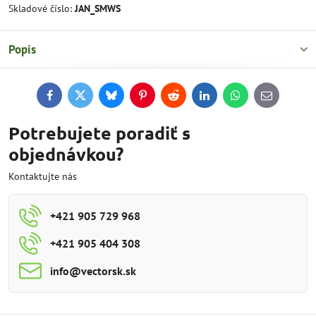
Skladové číslo:
JAN_SMWS
Popis
Facebook
Twitter
Bluesky
Pinterest
Reddit
LinkedIn
WhatsApp
E-
mail
Potrebujete poradiť s
objednávkou?
Kontaktujte nás
+421 905 729 968
+421 905 404 308
info​@vectorsk​.sk