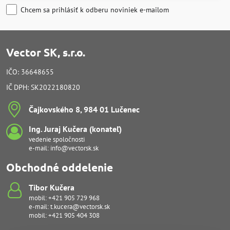
Chcem sa prihlásiť k odberu noviniek e-mailom
Vector SK, s.r.o.
IČO: 36648655
IČ DPH: SK2022180820
Čajkovského 8, 984 01 Lučenec
Ing​. Juraj Kučera (konateľ)
vedenie spoločnosti
e-mail:
info@vectorsk.sk
Obchodné oddelenie
Tibor Kučera
mobil:
+421 905 729 968
e-mail:
t.kucera@vectorsk.sk
mobil:
+421 905 404 308