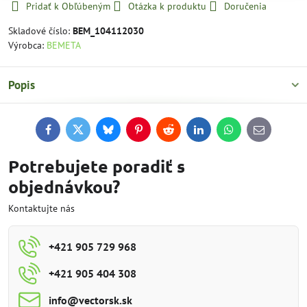
Pridať k Obľúbeným
Otázka k produktu
Doručenia
Skladové číslo:
BEM_104112030
Výrobca:
BEMETA
Popis
Facebook
Twitter
Bluesky
Pinterest
Reddit
LinkedIn
WhatsApp
E-
mail
Potrebujete poradiť s
objednávkou?
Kontaktujte nás
+421 905 729 968
+421 905 404 308
info​@vectorsk​.sk