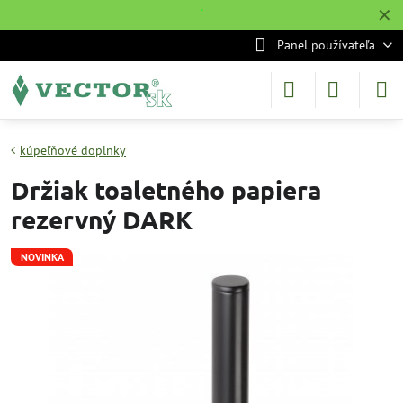
✕
˙
Panel používateľa
kúpeľňové doplnky
Držiak toaletného papiera
rezervný DARK
NOVINKA