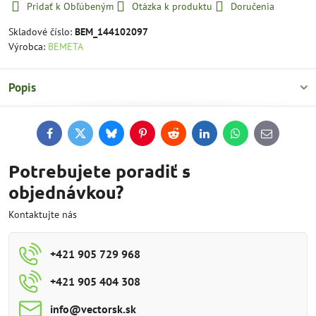
Pridať k Obľúbeným
Otázka k produktu
Doručenia
Skladové číslo:
BEM_144102097
Výrobca:
BEMETA
Popis
Facebook
Twitter
Bluesky
Pinterest
Reddit
LinkedIn
WhatsApp
E-
mail
Potrebujete poradiť s
objednávkou?
Kontaktujte nás
+421 905 729 968
+421 905 404 308
info​@vectorsk​.sk