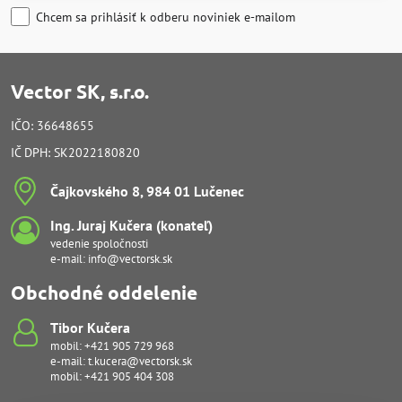
Chcem sa prihlásiť k odberu noviniek e-mailom
Vector SK, s.r.o.
IČO: 36648655
IČ DPH: SK2022180820
Čajkovského 8, 984 01 Lučenec
Ing​. Juraj Kučera (konateľ)
vedenie spoločnosti
e-mail:
info@vectorsk.sk
Obchodné oddelenie
Tibor Kučera
mobil:
+421 905 729 968
e-mail:
t.kucera@vectorsk.sk
mobil:
+421 905 404 308