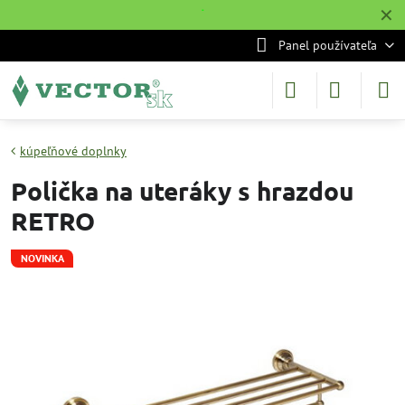
✕
˙
Panel používateľa
kúpeľňové doplnky
Polička na uteráky s hrazdou
RETRO
NOVINKA