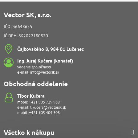
Vector SK, s.r.o.
IČO: 36648655
IČ DPH: SK2022180820
Čajkovského 8, 984 01 Lučenec
Ing​. Juraj Kučera (konateľ)
vedenie spoločnosti
e-mail:
info@vectorsk.sk
Obchodné oddelenie
Tibor Kučera
mobil:
+421 905 729 968
e-mail:
t.kucera@vectorsk.sk
mobil:
+421 905 404 308
Všetko k nákupu