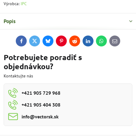
Výrobca:
IPC
Popis
Facebook
Twitter
Bluesky
Pinterest
Reddit
LinkedIn
WhatsApp
E-
mail
Potrebujete poradiť s
objednávkou?
Kontaktujte nás
+421 905 729 968
+421 905 404 308
info​@vectorsk​.sk