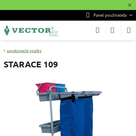
✕
˙
Panel používateľa
upratovacie vozíky
STARACE 109