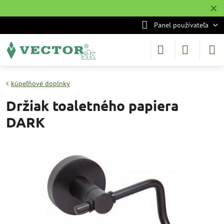
✕
˙
Panel používateľa
kúpeľňové doplnky
Držiak toaletného papiera
DARK