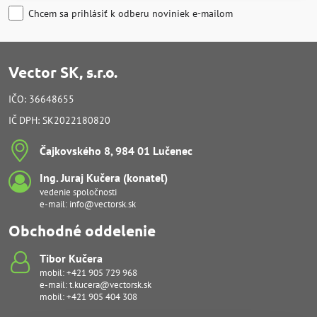
Chcem sa prihlásiť k odberu noviniek e-mailom
Vector SK, s.r.o.
IČO: 36648655
IČ DPH: SK2022180820
Čajkovského 8, 984 01 Lučenec
Ing​. Juraj Kučera (konateľ)
vedenie spoločnosti
e-mail:
info@vectorsk.sk
Obchodné oddelenie
Tibor Kučera
mobil:
+421 905 729 968
e-mail:
t.kucera@vectorsk.sk
mobil:
+421 905 404 308