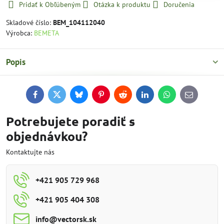
Pridať k Obľúbeným
Otázka k produktu
Doručenia
Skladové číslo:
BEM_104112040
Výrobca:
BEMETA
Popis
Facebook
Twitter
Bluesky
Pinterest
Reddit
LinkedIn
WhatsApp
E-
mail
Potrebujete poradiť s
objednávkou?
Kontaktujte nás
+421 905 729 968
+421 905 404 308
info​@vectorsk​.sk