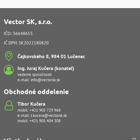
Vector SK, s.r.o.
IČO: 36648655
IČ DPH: SK2022180820
Čajkovského 8, 984 01 Lučenec
Ing​. Juraj Kučera (konateľ)
vedenie spoločnosti
e-mail:
info@vectorsk.sk
Obchodné oddelenie
Tibor Kučera
mobil:
+421 905 729 968
e-mail:
t.kucera@vectorsk.sk
mobil:
+421 905 404 308