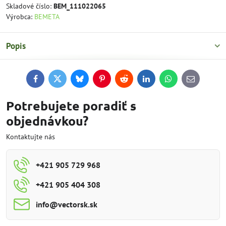
Skladové číslo:
BEM_111022065
Výrobca:
BEMETA
Popis
Facebook
Twitter
Bluesky
Pinterest
Reddit
LinkedIn
WhatsApp
E-
mail
Potrebujete poradiť s
objednávkou?
Kontaktujte nás
+421 905 729 968
+421 905 404 308
info​@vectorsk​.sk