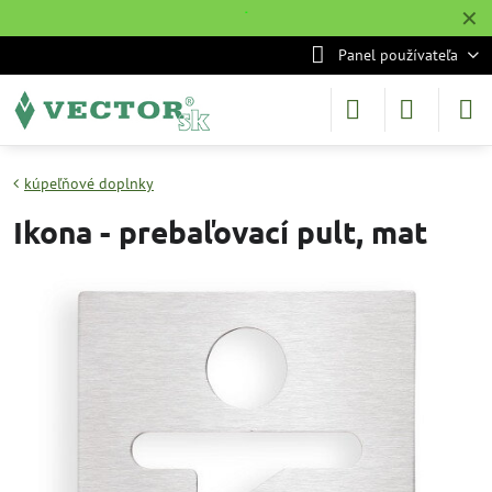
✕
˙
Panel používateľa
kúpeľňové doplnky
Ikona - prebaľovací pult, mat