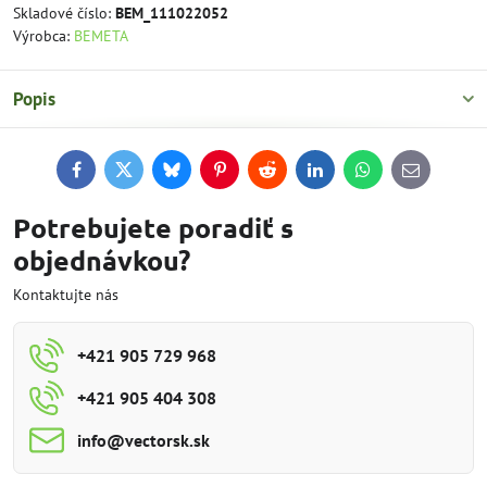
Skladové číslo:
BEM_111022052
Výrobca:
BEMETA
Popis
Facebook
Twitter
Bluesky
Pinterest
Reddit
LinkedIn
WhatsApp
E-
mail
Potrebujete poradiť s
objednávkou?
Kontaktujte nás
+421 905 729 968
+421 905 404 308
info​@vectorsk​.sk