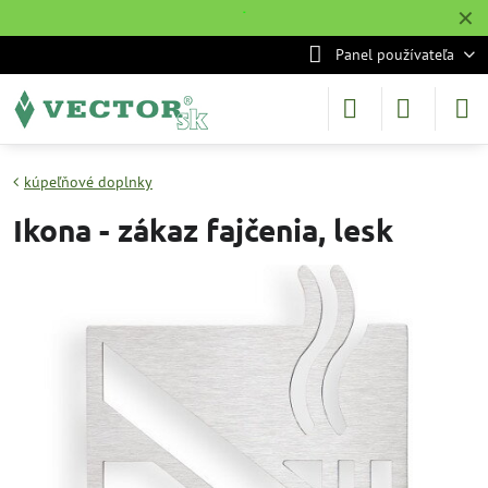
✕
˙
Panel používateľa
kúpeľňové doplnky
Ikona - zákaz fajčenia, lesk