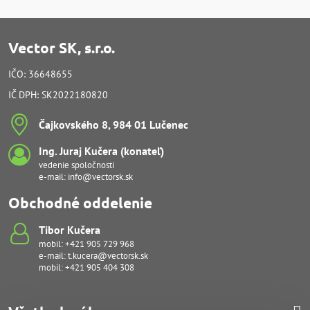
Vector SK, s.r.o.
IČO: 36648655
IČ DPH: SK2022180820
Čajkovského 8, 984 01 Lučenec
Ing​. Juraj Kučera (konateľ)
vedenie spoločnosti
e-mail:
info@vectorsk.sk
Obchodné oddelenie
Tibor Kučera
mobil:
+421 905 729 968
e-mail:
t.kucera@vectorsk.sk
mobil:
+421 905 404 308