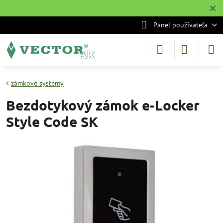
✕
˙
Panel používateľa
zámkové systémy
Bezdotykový zámok e-Locker
Style Code SK