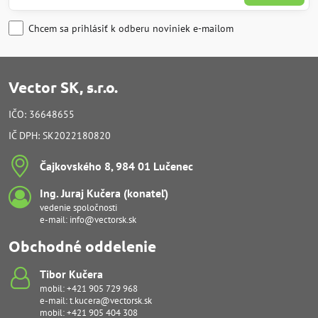
Chcem sa prihlásiť k odberu noviniek e-mailom
Vector SK, s.r.o.
IČO: 36648655
IČ DPH: SK2022180820
Čajkovského 8, 984 01 Lučenec
Ing​. Juraj Kučera (konateľ)
vedenie spoločnosti
e-mail:
info@vectorsk.sk
Obchodné oddelenie
Tibor Kučera
mobil:
+421 905 729 968
e-mail:
t.kucera@vectorsk.sk
mobil:
+421 905 404 308