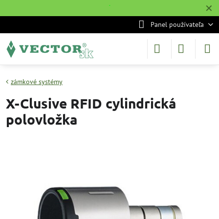
✕
˙
Panel používateľa
zámkové systémy
X-Clusive RFID cylindrická
polovložka