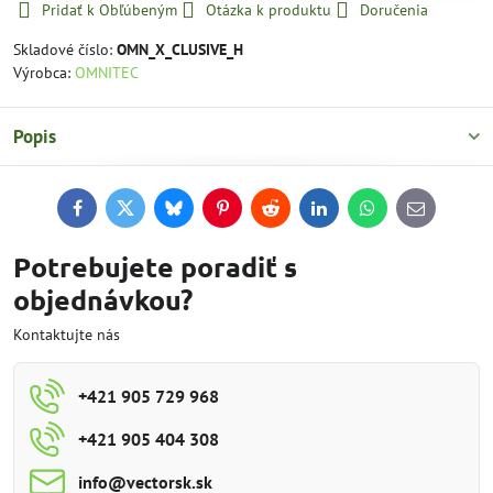
Pridať k Obľúbeným
Otázka k produktu
Doručenia
Skladové číslo:
OMN_X_CLUSIVE_H
Výrobca:
OMNITEC
Popis
Facebook
Twitter
Bluesky
Pinterest
Reddit
LinkedIn
WhatsApp
E-
mail
Potrebujete poradiť s
objednávkou?
Kontaktujte nás
+421 905 729 968
+421 905 404 308
info​@vectorsk​.sk