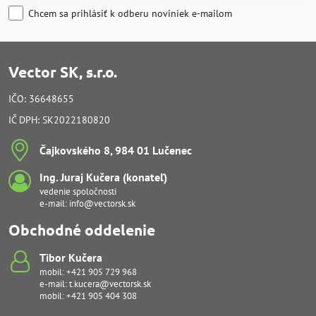
Chcem sa prihlásiť k odberu noviniek e-mailom
Vector SK, s.r.o.
IČO: 36648655
IČ DPH: SK2022180820
Čajkovského 8, 984 01 Lučenec
Ing​. Juraj Kučera (konateľ)
vedenie spoločnosti
e-mail:
info@vectorsk.sk
Obchodné oddelenie
Tibor Kučera
mobil:
+421 905 729 968
e-mail:
t.kucera@vectorsk.sk
mobil:
+421 905 404 308