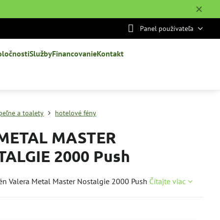
✕
Panel používateľa
oločnosti
Služby
Financovanie
Kontakt
peľne a toalety
hotelové fény
 METAL MASTER
ALGIE 2000 Push
én Valera Metal Master Nostalgie 2000 Push
Čítajte viac