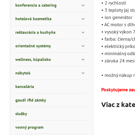
• 2 rychlosti
konferencia a catering
• 3 teploty (aj 
• ion generátor
hotelová kozmetika
• AC motor s dl
• vysoký výkon
reštaurácia a kuchyňa
• farba: čierna/
orientačné systémy
• elektrický prí
• minimálný odb
wellness, kúpalisko
• záruka 24 mes
nábytok
• možný nákup n
kancelária
Poskytujeme za
gaudi rfid zámky
Viac z kat
služby
vonný program