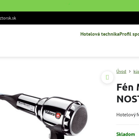
˙
torsk.sk
Hotelová technika
Profil sp
Úvod
kú
Fén
NOST
Hotelový f
Skladom