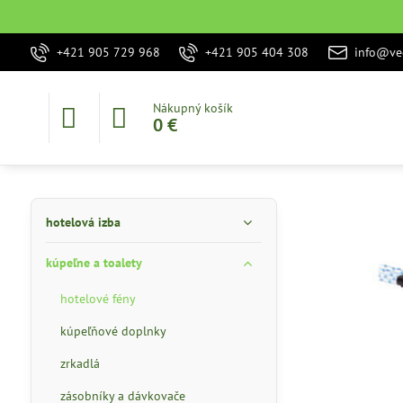
+421 905 729 968
+421 905 404 308
info@vec
Nákupný košík
0 €
hotelová izba
kúpeľne a toalety
hotelové fény
kúpeľňové doplnky
zrkadlá
zásobníky a dávkovače