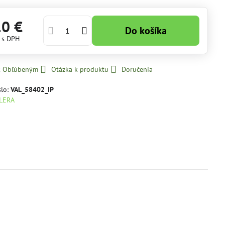
10 €
Do košíka
€
s DPH
 k Obľúbeným
Otázka k produktu
Doručenia
slo:
VAL_58402_IP
LERA