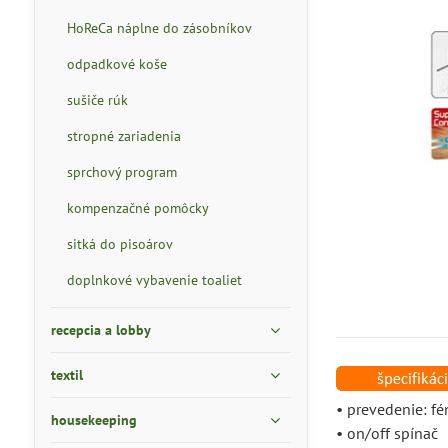
HoReCa náplne do zásobníkov
odpadkové koše
sušiče rúk
stropné zariadenia
sprchový program
kompenzačné pomôcky
sitká do pisoárov
doplnkové vybavenie toaliet
recepcia a lobby
textil
• prevedenie: f
housekeeping
• on/off spínač