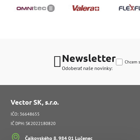
Newsletter
Chcem s
Odoberať naše novinky:
Vector SK, s.r.o.
IČO: 36648655
IČ DPH: SK2022180820
Čajkovského 8, 984 01 Lučenec