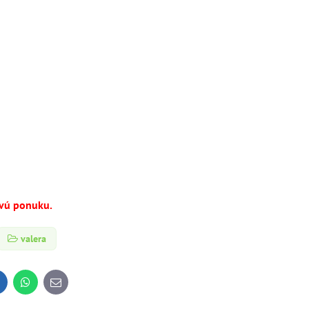
ovú ponuku.
valera
inkedIn
WhatsApp
E-
mail