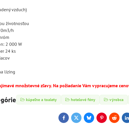
studený vzduch)
hou životnosťou
 70m3/h
chróm
kon: 2 000 W
er 24 ks
iacov
a lízing
ujímavé množstevné zľavy. Na požiadanie Vám vypracujeme cen
egórie
kúpeľne a toalety
hotelové fény
výrobca
Facebook
Twitter
Bluesky
Pinterest
Reddit
L