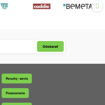
Odoberať
Poruchy - servis
Financovanie