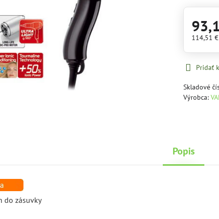
93,
114,51 
Pridať
Skladové čí
Výrobca:
VA
Popis
én do zásuvky