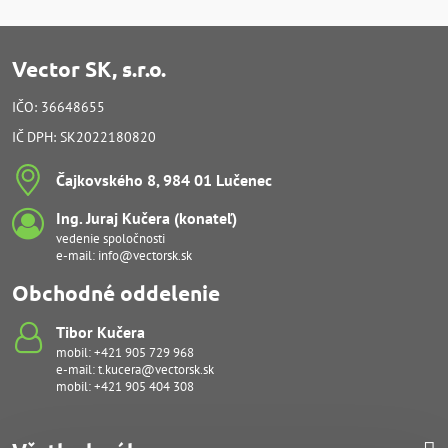
Vector SK, s.r.o.
IČO: 36648655
IČ DPH: SK2022180820
Čajkovského 8, 984 01 Lučenec
Ing​. Juraj Kučera (konateľ)
vedenie spoločnosti
e-mail:
info@vectorsk.sk
Obchodné oddelenie
Tibor Kučera
mobil:
+421 905 729 968
e-mail:
t.kucera@vectorsk.sk
mobil:
+421 905 404 308