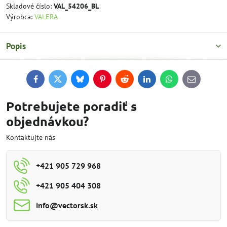
Skladové číslo:
VAL_54206_BL
Výrobca:
VALERA
Popis
Facebook
Twitter
Bluesky
Pinterest
Reddit
LinkedIn
WhatsApp
E-
mail
Potrebujete poradiť s
objednávkou?
Kontaktujte nás
+421 905 729 968
+421 905 404 308
info​@vectorsk​.sk