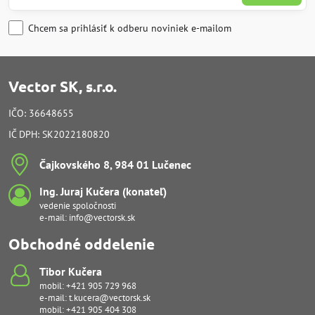
Chcem sa prihlásiť k odberu noviniek e-mailom
Vector SK, s.r.o.
IČO: 36648655
IČ DPH: SK2022180820
Čajkovského 8, 984 01 Lučenec
Ing​. Juraj Kučera (konateľ)
vedenie spoločnosti
e-mail:
info@vectorsk.sk
Obchodné oddelenie
Tibor Kučera
mobil:
+421 905 729 968
e-mail:
t.kucera@vectorsk.sk
mobil:
+421 905 404 308