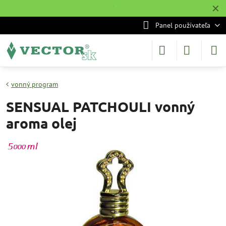
✕
˙
Panel používateľa
vonný program
SENSUAL PATCHOULI vonný
aroma olej