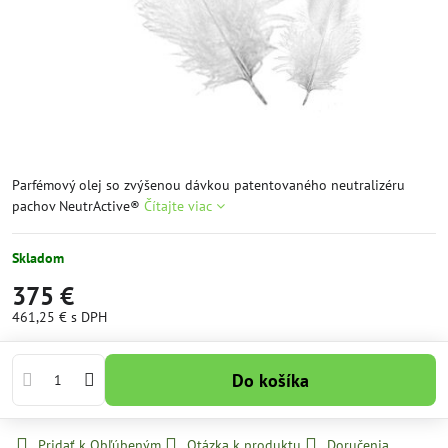
Parfémový olej so zvýšenou dávkou patentovaného neutralizéru
pachov NeutrActive®
Čítajte viac
Skladom
375 €
461,25 €
s DPH
Do košíka
Pridať k Obľúbeným
Otázka k produktu
Doručenia