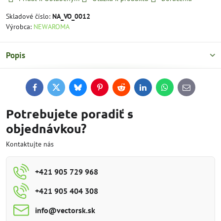
Skladové číslo:
NA_VO_0012
Výrobca:
NEWAROMA
Popis
Facebook
Twitter
Bluesky
Pinterest
Reddit
LinkedIn
WhatsApp
E-
mail
Potrebujete poradiť s
objednávkou?
Kontaktujte nás
+421 905 729 968
+421 905 404 308
info​@vectorsk​.sk