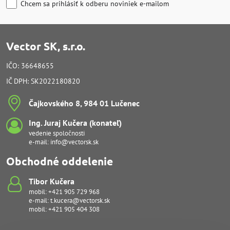
Chcem sa prihlásiť k odberu noviniek e-mailom
Vector SK, s.r.o.
IČO: 36648655
IČ DPH: SK2022180820
Čajkovského 8, 984 01 Lučenec
Ing​. Juraj Kučera (konateľ)
vedenie spoločnosti
e-mail:
info@vectorsk.sk
Obchodné oddelenie
Tibor Kučera
mobil:
+421 905 729 968
e-mail:
t.kucera@vectorsk.sk
mobil:
+421 905 404 308