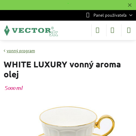
✕
˙
Panel používateľa
vonný program
WHITE LUXURY vonný aroma
olej