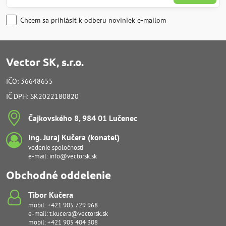
Chcem sa prihlásiť k odberu noviniek e-mailom
Vector SK, s.r.o.
IČO: 36648655
IČ DPH: SK2022180820
Čajkovského 8, 984 01 Lučenec
Ing​. Juraj Kučera (konateľ)
vedenie spoločnosti
e-mail:
info@vectorsk.sk
Obchodné oddelenie
Tibor Kučera
mobil:
+421 905 729 968
e-mail:
t.kucera@vectorsk.sk
mobil:
+421 905 404 308