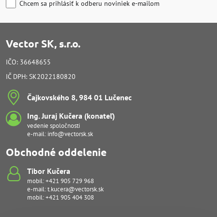
Chcem sa prihlásiť k odberu noviniek e-mailom
Vector SK, s.r.o.
IČO: 36648655
IČ DPH: SK2022180820
Čajkovského 8, 984 01 Lučenec
Ing​. Juraj Kučera (konateľ)
vedenie spoločnosti
e-mail:
info@vectorsk.sk
Obchodné oddelenie
Tibor Kučera
mobil:
+421 905 729 968
e-mail:
t.kucera@vectorsk.sk
mobil:
+421 905 404 308