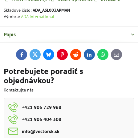
Skladové číslo:
ADA_ASL003APMAN
Výrobca:
ADA International
Popis
Facebook
Twitter
Bluesky
Pinterest
Reddit
LinkedIn
WhatsApp
E-
mail
Potrebujete poradiť s
objednávkou?
Kontaktujte nás
+421 905 729 968
+421 905 404 308
info​@vectorsk​.sk