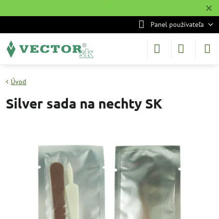
✕
˙
Panel používateľa
Úvod
Silver sada na nechty SK