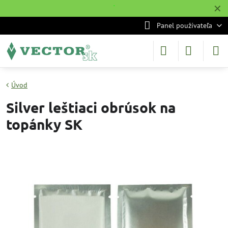
✕
˙
Panel používateľa
Úvod
Silver leštiaci obrúsok na
topánky SK