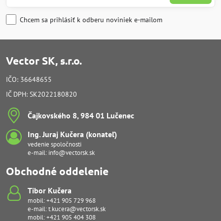
Chcem sa prihlásiť k odberu noviniek e-mailom
Vector SK, s.r.o.
IČO: 36648655
IČ DPH: SK2022180820
Čajkovského 8, 984 01 Lučenec
Ing​. Juraj Kučera (konateľ)
vedenie spoločnosti
e-mail:
info@vectorsk.sk
Obchodné oddelenie
Tibor Kučera
mobil:
+421 905 729 968
e-mail:
t.kucera@vectorsk.sk
mobil:
+421 905 404 308