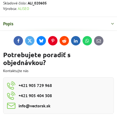
Skladové číslo:
ALI_020605
Výrobca:
ALISEO
Popis
Facebook
Twitter
Bluesky
Pinterest
Reddit
LinkedIn
WhatsApp
E-
mail
Potrebujete poradiť s
objednávkou?
Kontaktujte nás
+421 905 729 968
+421 905 404 308
info​@vectorsk​.sk