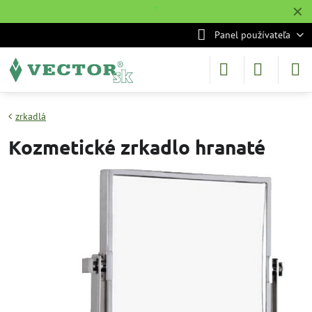
✕
˙
Panel používateľa
zrkadlá
Kozmetické zrkadlo hranaté