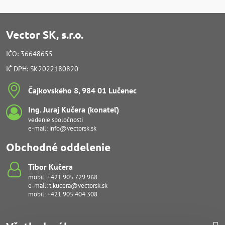
Vector SK, s.r.o.
IČO: 36648655
IČ DPH: SK2022180820
Čajkovského 8, 984 01 Lučenec
Ing​. Juraj Kučera (konateľ)
vedenie spoločnosti
e-mail:
info@vectorsk.sk
Obchodné oddelenie
Tibor Kučera
mobil:
+421 905 729 968
e-mail:
t.kucera@vectorsk.sk
mobil:
+421 905 404 308