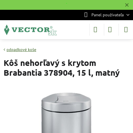
✕
˙
Panel používateľa
odpadkové koše
Kôš nehorľavý s krytom
Brabantia 378904, 15 l, matný