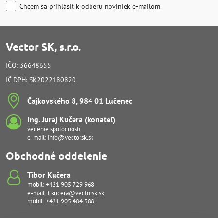
Chcem sa prihlásiť k odberu noviniek e-mailom
Vector SK, s.r.o.
IČO: 36648655
IČ DPH: SK2022180820
Čajkovského 8, 984 01 Lučenec
Ing​. Juraj Kučera (konateľ)
vedenie spoločnosti
e-mail:
info@vectorsk.sk
Obchodné oddelenie
Tibor Kučera
mobil:
+421 905 729 968
e-mail:
t.kucera@vectorsk.sk
mobil:
+421 905 404 308