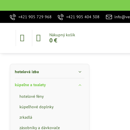
+421 905 729 968
+421 905 404 308
info@vec
Nákupný košík
0 €
hotelová izba
kúpeľne a toalety
hotelové fény
kúpeľňové doplnky
zrkadlá
zásobníky a dávkovače