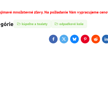
ujímavé množstevné zľavy. Na požiadanie Vám vypracujeme cen
egórie
kúpeľne a toalety
odpadkové koše
Facebook
Twitter
Bluesky
Pinterest
Reddit
L