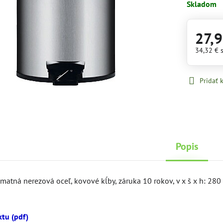
Skladom
27,9
34,32 €
Pridať
Popis
matná nerezová oceľ, kovové kĺby, záruka 10 rokov, v x š x h: 28
tu (pdf)