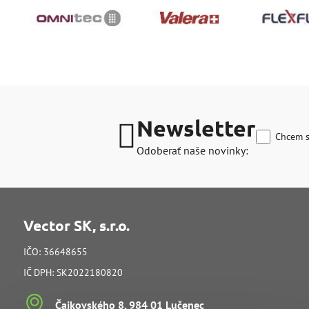
Newsletter
Chcem s
Odoberať naše novinky:
Vector SK, s.r.o.
IČO: 36648655
IČ DPH: SK2022180820
Čajkovského 8, 984 01 Lučenec