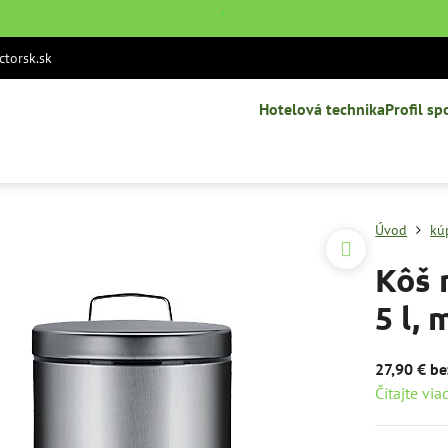
˙
torsk.sk
Hotelová technika
Profil sp
Úvod
kú
Kôš 
5 l,
27,90 € b
Čítajte via