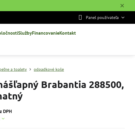
✕
Panel používateľa
oločnosti
Služby
Financovanie
Kontakt
peľne a toalety
odpadkové koše
nášľapný Brabantia 288500,
 matný
ez DPH
c