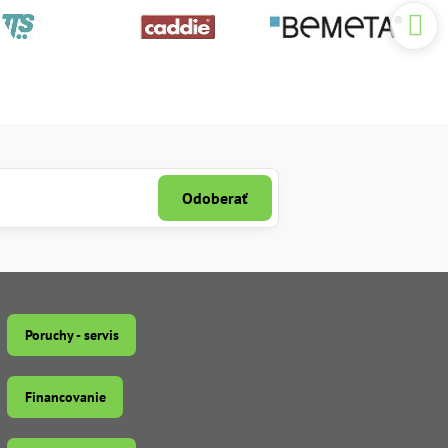
Odoberať
Poruchy - servis
Financovanie