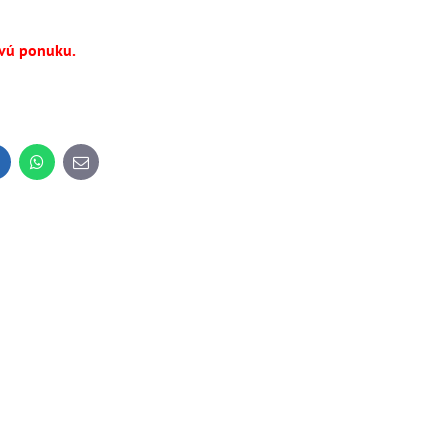
ovú ponuku.
inkedIn
WhatsApp
E-
mail