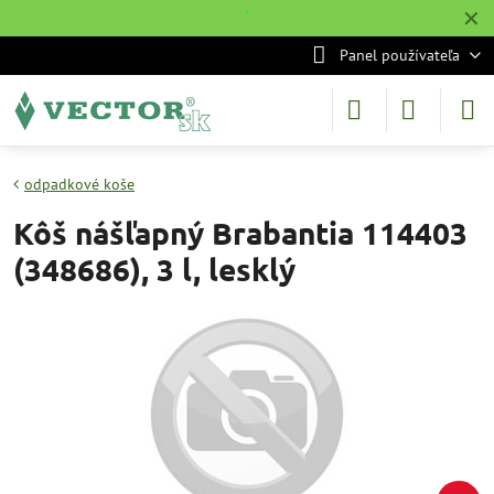
✕
˙
Panel používateľa
odpadkové koše
Kôš nášľapný Brabantia 114403
(348686), 3 l, lesklý