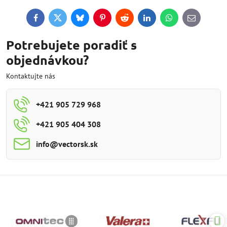
Facebook
Twitter
Bluesky
Pinterest
Reddit
LinkedIn
WhatsApp
E-
mail
Potrebujete poradiť s
objednávkou?
Kontaktujte nás
+421 905 729 968
+421 905 404 308
info​@vectorsk​.sk