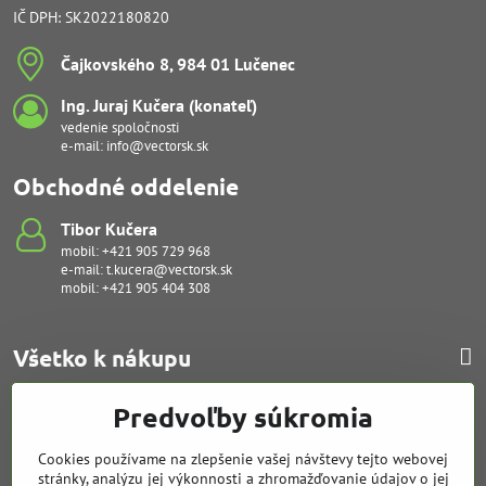
IČ DPH: SK2022180820
Čajkovského 8, 984 01 Lučenec
Ing​. Juraj Kučera (konateľ)
vedenie spoločnosti
e-mail:
info@vectorsk.sk
Obchodné oddelenie
Tibor Kučera
mobil:
+421 905 729 968
e-mail:
t.kucera@vectorsk.sk
mobil:
+421 905 404 308
Všetko k nákupu
Predvoľby súkromia
Poruchy - servis
Cookies používame na zlepšenie vašej návštevy tejto webovej
stránky, analýzu jej výkonnosti a zhromažďovanie údajov o jej