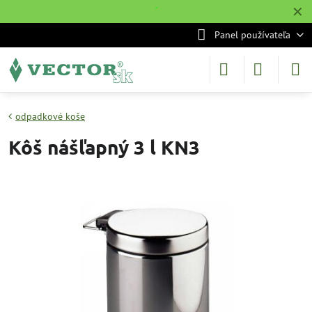
✕
˙
Panel používateľa
odpadkové koše
Kôš nášľapný 3 l KN3