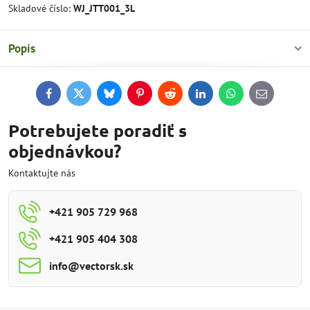
Skladové číslo:
WJ_JTT001_3L
Popis
Facebook
Twitter
Bluesky
Pinterest
Reddit
LinkedIn
WhatsApp
E-
mail
Potrebujete poradiť s
objednávkou?
Kontaktujte nás
+421 905 729 968
+421 905 404 308
info​@vectorsk​.sk