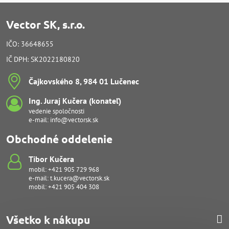
Vector SK, s.r.o.
IČO: 36648655
IČ DPH: SK2022180820
Čajkovského 8, 984 01 Lučenec
Ing​. Juraj Kučera (konateľ)
vedenie spoločnosti
e-mail:
info@vectorsk.sk
Obchodné oddelenie
Tibor Kučera
mobil:
+421 905 729 968
e-mail:
t.kucera@vectorsk.sk
mobil:
+421 905 404 308
Všetko k nákupu