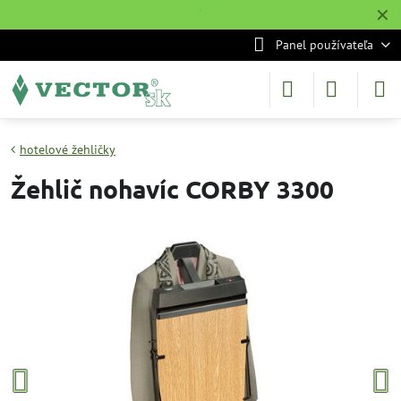
✕
˙
Panel používateľa
hotelové žehličky
Žehlič nohavíc CORBY 3300