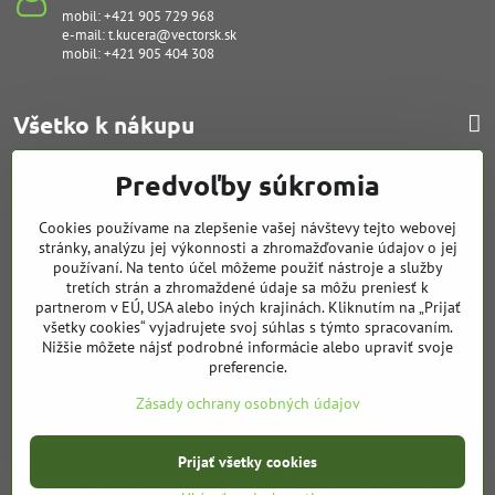
mobil:
+421 905 729 968
e-mail:
t.kucera@vectorsk.sk
mobil:
+421 905 404 308
Všetko k nákupu
Predvoľby súkromia
Poruchy - servis
Cookies používame na zlepšenie vašej návštevy tejto webovej
stránky, analýzu jej výkonnosti a zhromažďovanie údajov o jej
Financovanie
používaní. Na tento účel môžeme použiť nástroje a služby
tretích strán a zhromaždené údaje sa môžu preniesť k
partnerom v EÚ, USA alebo iných krajinách. Kliknutím na „Prijať
Cenová ponuka
všetky cookies“ vyjadrujete svoj súhlas s týmto spracovaním.
Nižšie môžete nájsť podrobné informácie alebo upraviť svoje
preferencie.
Servis tlačiarní
Zásady ochrany osobných údajov
©
2026
Copyright
Prijať všetky cookies
Predvoľby súkromia
Zásady ochrany osobných údajov
Stav objednávky