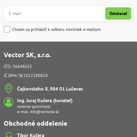
Odoberať
Chcem sa prihlásiť k odberu noviniek e-mailom
Vector SK, s.r.o.
IČO: 36648655
IČ DPH: SK2022180820
Čajkovského 8, 984 01 Lučenec
Ing​. Juraj Kučera (konateľ)
vedenie spoločnosti
e-mail:
info@vectorsk.sk
Obchodné oddelenie
Tibor Kučera