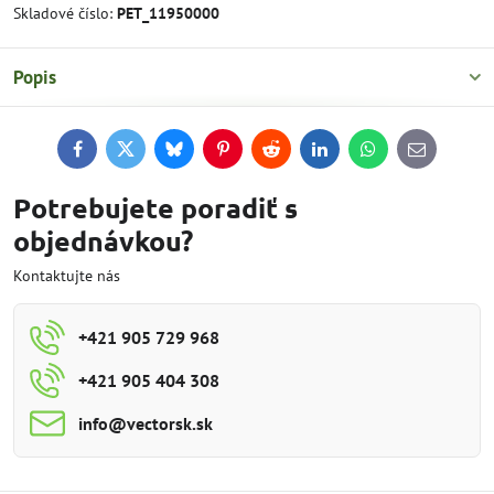
Skladové číslo:
PET_11950000
Popis
Facebook
Twitter
Bluesky
Pinterest
Reddit
LinkedIn
WhatsApp
E-
mail
Potrebujete poradiť s
objednávkou?
Kontaktujte nás
+421 905 729 968
+421 905 404 308
info​@vectorsk​.sk