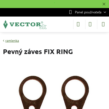
✕
˙
Panel používateľa
ramienka
Pevný záves FIX RING