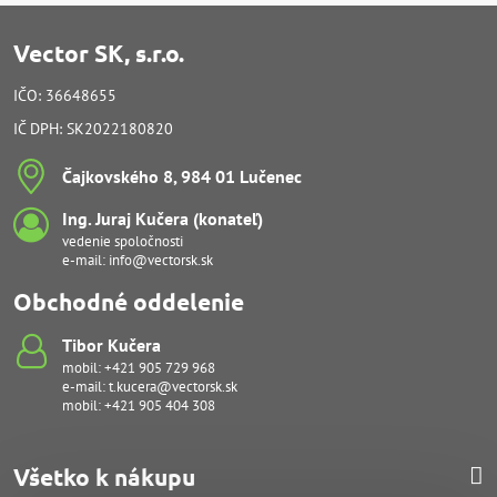
Vector SK, s.r.o.
IČO: 36648655
IČ DPH: SK2022180820
Čajkovského 8, 984 01 Lučenec
Ing​. Juraj Kučera (konateľ)
vedenie spoločnosti
e-mail:
info@vectorsk.sk
Obchodné oddelenie
Tibor Kučera
mobil:
+421 905 729 968
e-mail:
t.kucera@vectorsk.sk
mobil:
+421 905 404 308
Všetko k nákupu