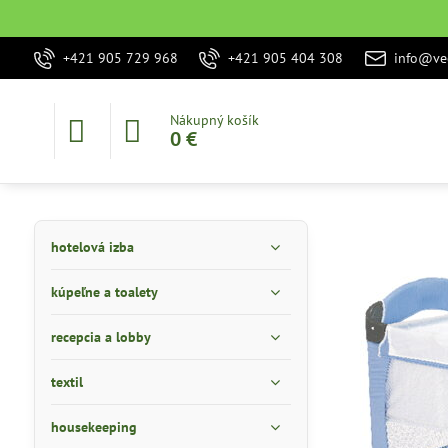
+421 905 729 968
+421 905 404 308
info@vec
Nákupný košík
0 €
hotelová izba
kúpeľne a toalety
recepcia a lobby
textil
housekeeping