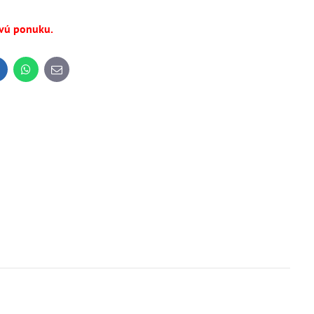
ovú ponuku.
inkedIn
WhatsApp
E-
mail