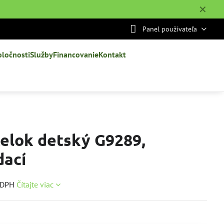
✕
Panel používateľa
oločnosti
Služby
Financovanie
Kontakt
telok detský G9289,
dací
z DPH
Čítajte viac