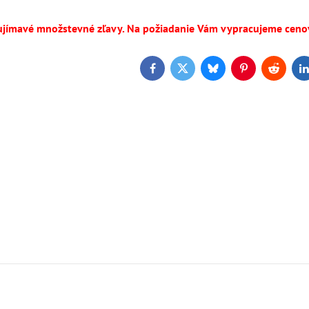
ujímavé množstevné zľavy. Na požiadanie Vám vypracujeme cen
Facebook
Twitter
Bluesky
Pinterest
Reddit
L