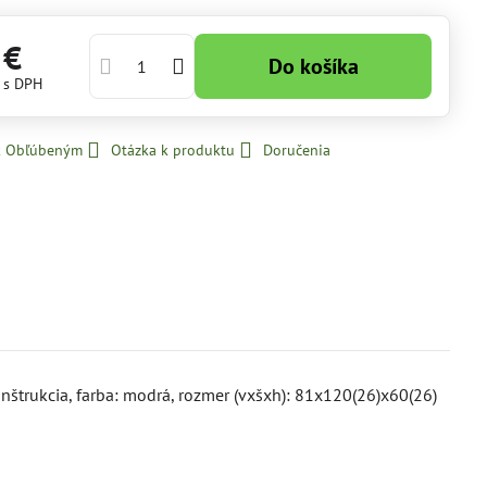
 €
Do košíka
€
s DPH
 k Obľúbeným
Otázka k produktu
Doručenia
konštrukcia, farba: modrá, rozmer (vxšxh): 81x120(26)x60(26)