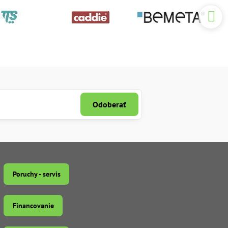
Odoberať
Poruchy - servis
Financovanie