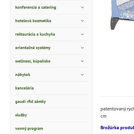
konferencia a catering
hotelová kozmetika
reštaurácia a kuchyňa
orientačné systémy
wellness, kúpalisko
nábytok
kancelária
gaudi rfid zámky
patentovaný rych
služby
cm
Brožúrka produk
vonný program