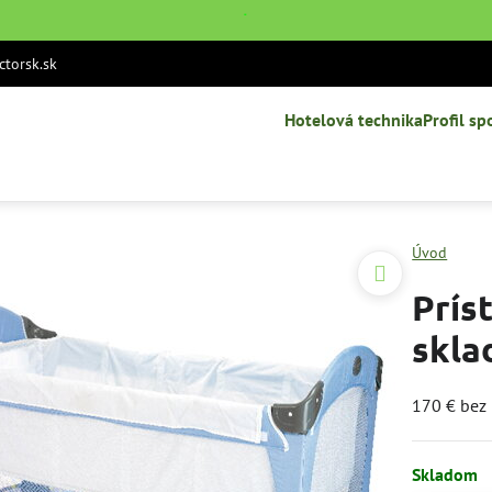
˙
torsk.sk
Hotelová technika
Profil sp
Úvod
Prís
skla
170 € be
Skladom