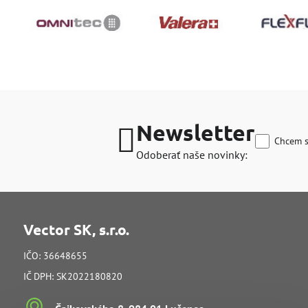
Newsletter
Chcem s
Odoberať naše novinky:
Vector SK, s.r.o.
IČO: 36648655
IČ DPH: SK2022180820