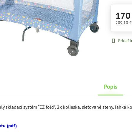
170
209,10 
Pridať
Popis
lý skladací systém “EZ fold”, 2x kolieska, sieťované steny, ľahká 
tu (pdf)