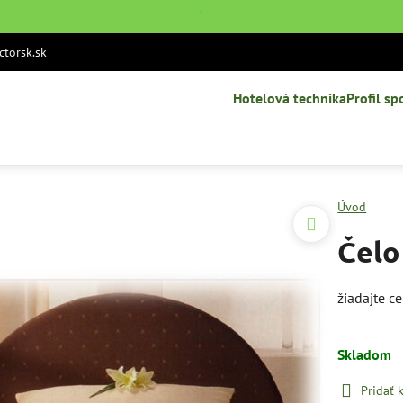
˙
torsk.sk
Hotelová technika
Profil sp
Úvod
Čelo
žiadajte 
Skladom
Pridať