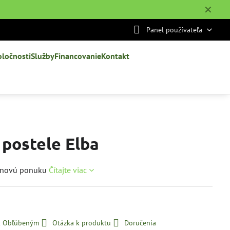
✕
Panel používateľa
oločnosti
Služby
Financovanie
Kontakt
 postele Elba
cenovú ponuku
Čítajte viac
 k Obľúbeným
Otázka k produktu
Doručenia