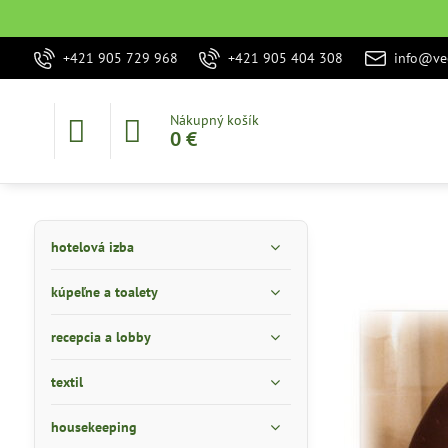
+421 905 729 968
+421 905 404 308
info@vec
Nákupný košík
0 €
hotelová izba
kúpeľne a toalety
recepcia a lobby
textil
housekeeping