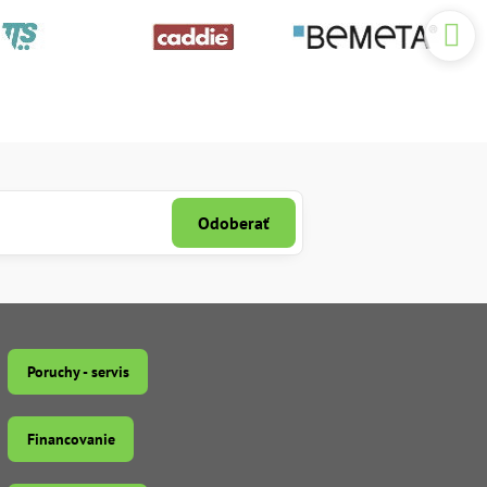
Odoberať
Poruchy - servis
Financovanie