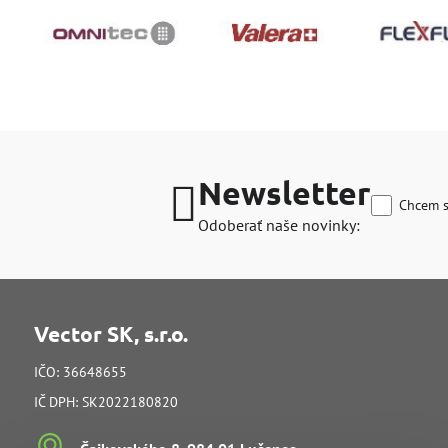
Newsletter
Chcem s
Odoberať naše novinky:
Vector SK, s.r.o.
IČO: 36648655
IČ DPH: SK2022180820