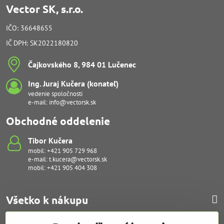
Vector SK, s.r.o.
IČO: 36648655
IČ DPH: SK2022180820
Čajkovského 8, 984 01 Lučenec
Ing​. Juraj Kučera (konateľ)
vedenie spoločnosti
e-mail:
info@vectorsk.sk
Obchodné oddelenie
Tibor Kučera
mobil:
+421 905 729 968
e-mail:
t.kucera@vectorsk.sk
mobil:
+421 905 404 308
Všetko k nákupu