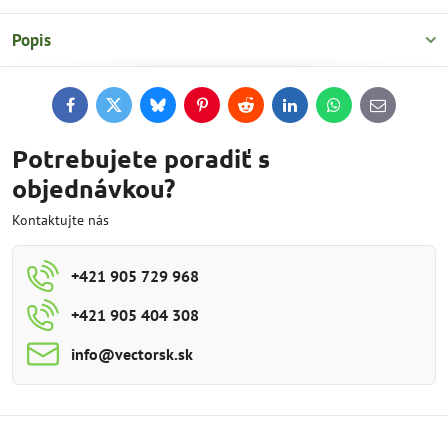
Popis
Facebook
Twitter
Bluesky
Pinterest
Reddit
LinkedIn
WhatsApp
E-
mail
Potrebujete poradiť s
objednávkou?
Kontaktujte nás
+421 905 729 968
+421 905 404 308
info​@vectorsk​.sk