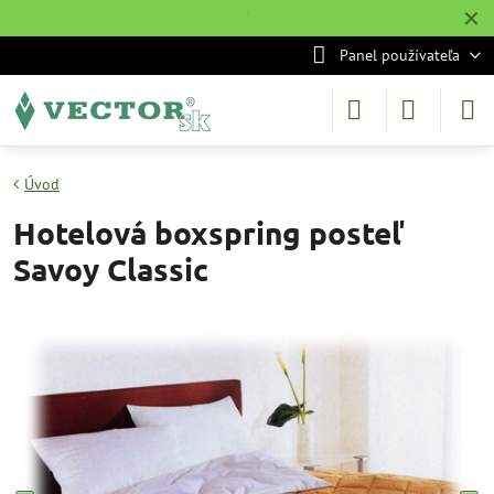
✕
˙
Panel používateľa
Úvod
Hotelová boxspring posteľ
Savoy Classic