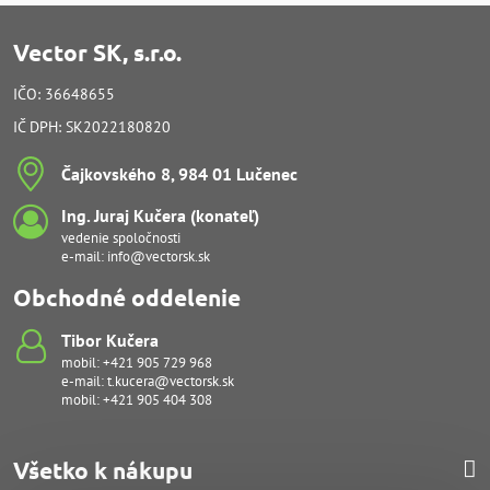
Vector SK, s.r.o.
IČO: 36648655
IČ DPH: SK2022180820
Čajkovského 8, 984 01 Lučenec
Ing​. Juraj Kučera (konateľ)
vedenie spoločnosti
e-mail:
info@vectorsk.sk
Obchodné oddelenie
Tibor Kučera
mobil:
+421 905 729 968
e-mail:
t.kucera@vectorsk.sk
mobil:
+421 905 404 308
Všetko k nákupu