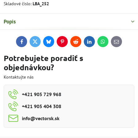
Skladové číslo:
LBA_252
Popis
Facebook
Twitter
Bluesky
Pinterest
Reddit
LinkedIn
WhatsApp
E-
mail
Potrebujete poradiť s
objednávkou?
Kontaktujte nás
+421 905 729 968
+421 905 404 308
info​@vectorsk​.sk