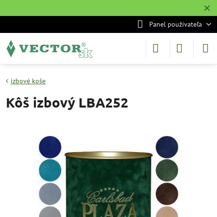
✕
˙
Panel používateľa
izbové koše
Kôš izbový LBA252