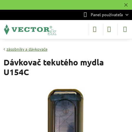
✕
˙
Panel používateľa
zásobníky a dávkovače
Dávkovač tekutého mydla
U154C