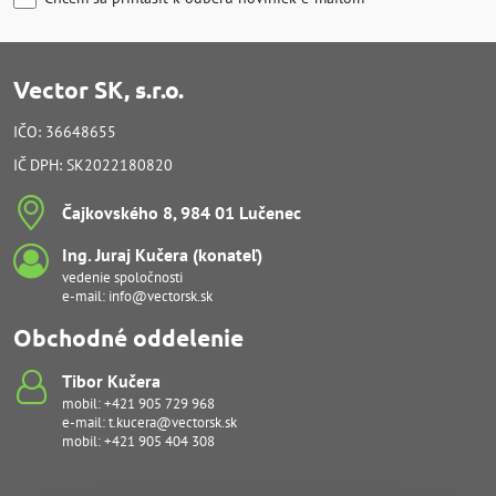
Vector SK, s.r.o.
IČO: 36648655
IČ DPH: SK2022180820
Čajkovského 8, 984 01 Lučenec
Ing​. Juraj Kučera (konateľ)
vedenie spoločnosti
e-mail:
info@vectorsk.sk
Obchodné oddelenie
Tibor Kučera
mobil:
+421 905 729 968
e-mail:
t.kucera@vectorsk.sk
mobil:
+421 905 404 308