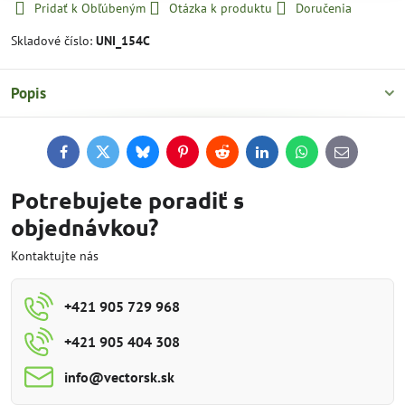
Pridať k Obľúbeným
Otázka k produktu
Doručenia
Skladové číslo:
UNI_154C
Popis
Facebook
Twitter
Bluesky
Pinterest
Reddit
LinkedIn
WhatsApp
E-
mail
Potrebujete poradiť s
objednávkou?
Kontaktujte nás
+421 905 729 968
+421 905 404 308
info​@vectorsk​.sk