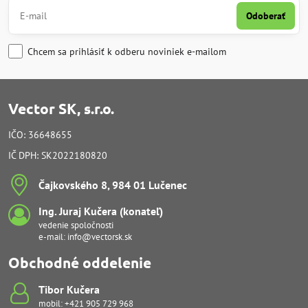
Odoberať
Chcem sa prihlásiť k odberu noviniek e-mailom
Vector SK, s.r.o.
IČO: 36648655
IČ DPH: SK2022180820
Čajkovského 8, 984 01 Lučenec
Ing​. Juraj Kučera (konateľ)
vedenie spoločnosti
e-mail:
info@vectorsk.sk
Obchodné oddelenie
Tibor Kučera
mobil:
+421 905 729 968