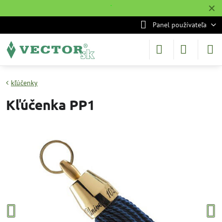
✕
˙
Panel používateľa
kľúčenky
Kľúčenka PP1