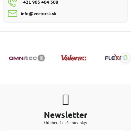
+421 905 404 308
info​@vectorsk​.sk
Newsletter
Odoberať naše novinky: