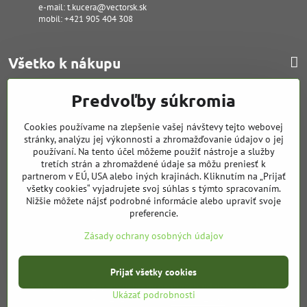
e-mail:
t.kucera@vectorsk.sk
mobil:
+421 905 404 308
Všetko k nákupu
Predvoľby súkromia
Poruchy - servis
Cookies používame na zlepšenie vašej návštevy tejto webovej
stránky, analýzu jej výkonnosti a zhromažďovanie údajov o jej
Financovanie
používaní. Na tento účel môžeme použiť nástroje a služby
tretích strán a zhromaždené údaje sa môžu preniesť k
partnerom v EÚ, USA alebo iných krajinách. Kliknutím na „Prijať
Cenová ponuka
všetky cookies“ vyjadrujete svoj súhlas s týmto spracovaním.
Nižšie môžete nájsť podrobné informácie alebo upraviť svoje
preferencie.
Servis tlačiarní
Zásady ochrany osobných údajov
©
2026
Copyright
Prijať všetky cookies
Predvoľby súkromia
Zásady ochrany osobných údajov
Stav objednávky
Ukázať podrobnosti
Vytvorené pomocou:
BiznisWeb.sk