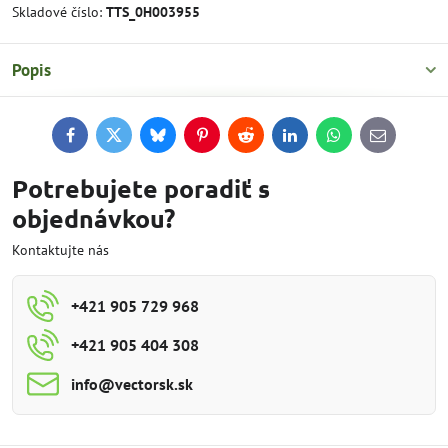
Skladové číslo:
TTS_0H003955
Popis
Facebook
Twitter
Bluesky
Pinterest
Reddit
LinkedIn
WhatsApp
E-
mail
Potrebujete poradiť s
objednávkou?
Kontaktujte nás
+421 905 729 968
+421 905 404 308
info​@vectorsk​.sk