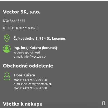
Vector SK, s.r.o.
IČO: 36648655
IČ DPH: SK2022180820
Čajkovského 8, 984 01 Lučenec
Ing​. Juraj Kučera (konateľ)
vedenie spoločnosti
e-mail:
info@vectorsk.sk
Obchodné oddelenie
Tibor Kučera
mobil:
+421 905 729 968
e-mail:
t.kucera@vectorsk.sk
mobil:
+421 905 404 308
Všetko k nákupu