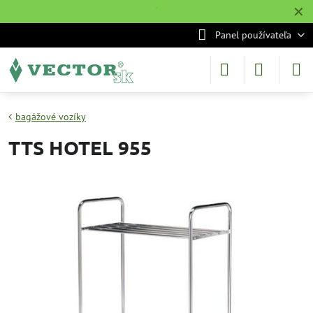
✕
˙
Panel používateľa
bagážové vozíky
TTS HOTEL 955