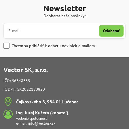
Newsletter
Odoberať naše novinky:
Odoberať
Chcem sa prihlásiť k odberu noviniek e-mailom
Vector SK, s.r.o.
IČO: 36648655
IČ DPH: SK2022180820
Čajkovského 8, 984 01 Lučenec
Ing​. Juraj Kučera (konateľ)
vedenie spoločnosti
e-mail:
info@vectorsk.sk