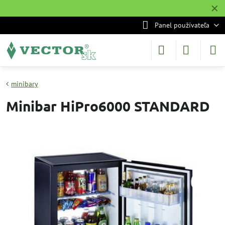
✕
˙
Panel používateľa
minibary
Minibar HiPro6000 STANDARD