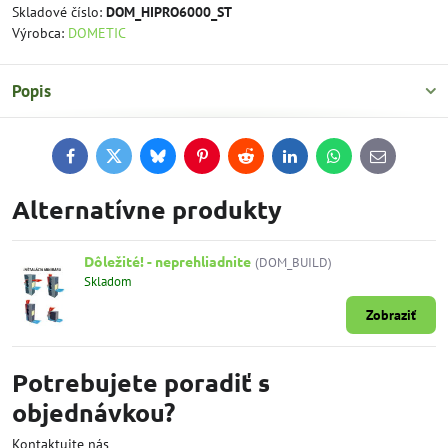
Skladové číslo:
DOM_HIPRO6000_ST
Výrobca:
DOMETIC
Popis
Facebook
Twitter
Bluesky
Pinterest
Reddit
LinkedIn
WhatsApp
E-
mail
Alternatívne produkty
Dôležité! - neprehliadnite
(DOM_BUILD)
Skladom
Zobraziť
Potrebujete poradiť s
objednávkou?
Kontaktujte nás