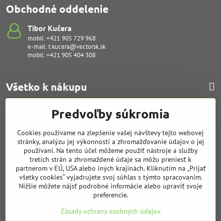
Obchodné oddelenie
Tibor Kučera
mobil:
+421 905 729 968
e-mail:
t.kucera@vectorsk.sk
mobil:
+421 905 404 308
Všetko k nákupu
Predvoľby súkromia
Poruchy - servis
Cookies používame na zlepšenie vašej návštevy tejto webovej
stránky, analýzu jej výkonnosti a zhromažďovanie údajov o jej
Financovanie
používaní. Na tento účel môžeme použiť nástroje a služby
tretích strán a zhromaždené údaje sa môžu preniesť k
partnerom v EÚ, USA alebo iných krajinách. Kliknutím na „Prijať
Cenová ponuka
všetky cookies“ vyjadrujete svoj súhlas s týmto spracovaním.
Nižšie môžete nájsť podrobné informácie alebo upraviť svoje
preferencie.
Servis tlačiarní
Zásady ochrany osobných údajov